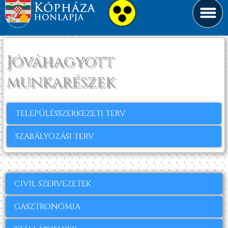
Jóváhagyott
munkarészek
TELEPÜLÉSSZERKEZETI TERV
SZABÁLYOZÁSI TERV
CIVIL SZERVEZETEK
GASZTRONÓMIA