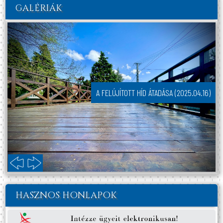
GALÉRIÁK
A FELÚJÍTOTT HÍD ÁTADÁSA (2025.04.16)
HASZNOS HONLAPOK