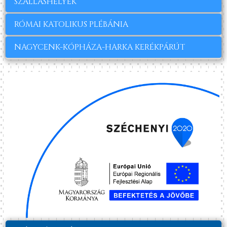
SZÁLLÁSHELYEK
RÓMAI KATOLIKUS PLÉBÁNIA
NAGYCENK-KÓPHÁZA-HARKA KERÉKPÁRÚT