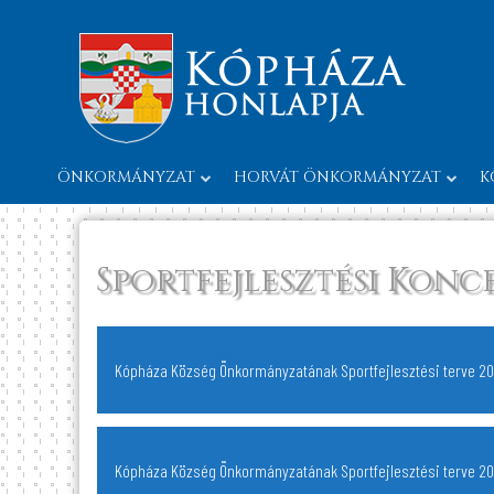
ÖNKORMÁNYZAT
HORVÁT ÖNKORMÁNYZAT
K
Sportfejlesztési Konc
Kópháza Község Önkormányzatának Sportfejlesztési terve 2
Kópháza Község Önkormányzatának Sportfejlesztési terve 20