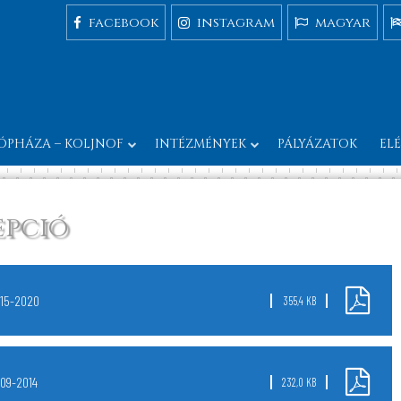
facebook
instagram
magyar
ÓPHÁZA – KOLJNOF
INTÉZMÉNYEK
PÁLYÁZATOK
EL
epció
015-2020
355,4 KB
09-2014
232,0 KB