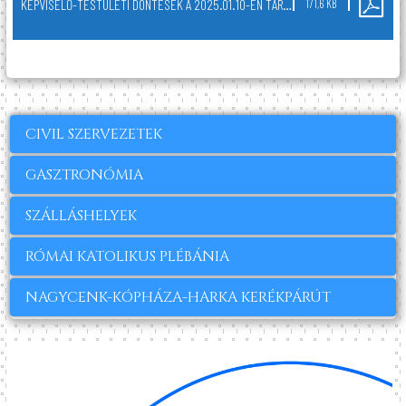
KÉPVISELŐ-TESTÜLETI DÖNTÉSEK A 2025.01.10-ÉN TARTOTT NYÍLT TESTÜLETI ÜLÉSRŐL
171,6 KB
CIVIL SZERVEZETEK
GASZTRONÓMIA
SZÁLLÁSHELYEK
RÓMAI KATOLIKUS PLÉBÁNIA
NAGYCENK-KÓPHÁZA-HARKA KERÉKPÁRÚT